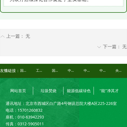
上一篇：
无
ꂁ
下一篇：
无
ꀅ
生态环境部
国家发展和改革委员会
工业和信息化部
国家能源局
中华环保联合会
中国环境报
中国能源报
央视频
友情链接：
网站首页
垃圾焚烧
能源低碳绿色
“能”净其才
通讯地址：北京市西城区白广路4号钢设总院大楼A区225-226室
电话：15701260832
座机：010-63942293
传真：0312-5905011